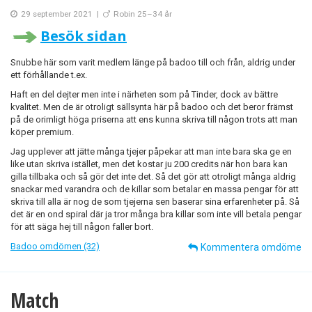
29 september 2021
|
Robin 25–34 år
Besök sidan
Snubbe här som varit medlem länge på badoo till och från, aldrig under
ett förhållande t.ex.
Haft en del dejter men inte i närheten som på Tinder, dock av bättre
kvalitet. Men de är otroligt sällsynta här på badoo och det beror främst
på de orimligt höga priserna att ens kunna skriva till någon trots att man
köper premium.
Jag upplever att jätte många tjejer påpekar att man inte bara ska ge en
like utan skriva istället, men det kostar ju 200 credits när hon bara kan
gilla tillbaka och så gör det inte det. Så det gör att otroligt många aldrig
snackar med varandra och de killar som betalar en massa pengar för att
skriva till alla är nog de som tjejerna sen baserar sina erfarenheter på. Så
det är en ond spiral där ja tror många bra killar som inte vill betala pengar
för att säga hej till någon faller bort.
Badoo omdömen (32)
Kommentera omdöme
Match