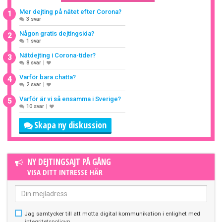
Mer dejting på nätet efter Corona?
1
3 svar
Någon gratis dejtingsida?
2
1 svar
Nätdejting i Corona-tider?
3
8 svar
|
Varför bara chatta?
4
2 svar
|
Varför är vi så ensamma i Sverige?
5
10 svar
|
Skapa ny diskussion
NY DEJTINGSAJT PÅ GÅNG
VISA DITT INTRESSE HÄR
Jag samtycker till att motta digital kommunikation i enlighet med
integritetspolicyn
.