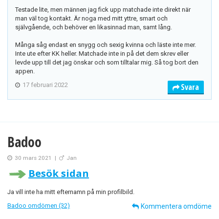
Testade lite, men männen jag fick upp matchade inte direkt när
man väl tog kontakt. Är noga med mitt yttre, smart och
självgående, och behöver en likasinnad man, samt lång.
Många såg endast en snygg och sexig kvinna och läste inte mer.
Inte ute efter KK heller. Matchade inte in på det dem skrev eller
levde upp till det jag önskar och som tilltalar mig. Så tog bort den
appen.
17 februari 2022
Svara
Badoo
30 mars 2021
|
Jan
Besök sidan
Ja vill inte ha mitt efternamn på min profilbild.
Badoo omdömen (32)
Kommentera omdöme