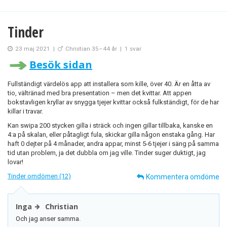
Tinder
23 maj 2021
|
Christian 35–44 år
|
1 svar
Besök sidan
Fullständigt värdelös app att installera som kille, över 40. Är en åtta av
tio, vältränad med bra presentation – men det kvittar. Att appen
bokstavligen kryllar av snygga tjejer kvittar också fulkständigt, för de har
killar i travar.
Kan swipa 200 stycken gilla i sträck och ingen gillar tillbaka, kanske en
4:a på skalan, eller påtagligt fula, skickar gilla någon enstaka gång. Har
haft 0 dejter på 4 månader, andra appar, minst 5-6 tjejer i säng på samma
tid utan problem, ja det dubbla om jag ville. Tinder suger duktigt, jag
lovar!
Tinder omdömen (12)
Kommentera omdöme
Inga
Christian
Och jag anser samma.