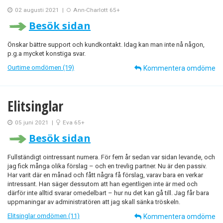
02 augusti 2021
|
Ann-Charlott 65+
Besök sidan
Önskar bättre support och kundkontakt. Idag kan man inte nå någon,
p.g.a mycket konstiga svar.
Ourtime omdömen (19)
Kommentera omdöme
Elitsinglar
05 juni 2021
|
Eva 65+
Besök sidan
Fullständigt ointressant numera. För fem år sedan var sidan levande, och
jag fick många olika förslag – och en trevlig partner. Nu är den passiv.
Har varit där en månad och fått några få förslag, varav bara en verkar
intressant. Han säger dessutom att han egentligen inte är med och
därför inte alltid svarar omedelbart – hur nu det kan gå till. Jag får bara
uppmaningar av administratören att jag skall sänka tröskeln.
Elitsinglar omdömen (11)
Kommentera omdöme