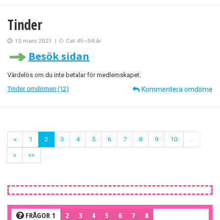
Tinder
10 mars 2021
|
Cat 45–54 år
Besök sidan
Värdelös om du inte betalar för medlemskapet.
Tinder omdömen (12)
Kommentera omdöme
«
1
2
3
4
5
6
7
8
9
10
…
»
»»
FRÅGOR 1
2
3
4
5
6
7
8