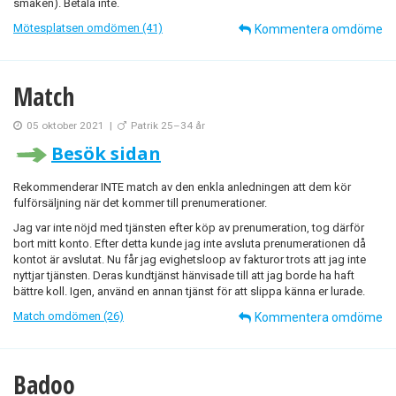
smaken). Betala inte.
Mötesplatsen omdömen (41)
Kommentera omdöme
Match
05 oktober 2021
|
Patrik 25–34 år
Besök sidan
Rekommenderar INTE match av den enkla anledningen att dem kör
fulförsäljning när det kommer till prenumerationer.
Jag var inte nöjd med tjänsten efter köp av prenumeration, tog därför
bort mitt konto. Efter detta kunde jag inte avsluta prenumerationen då
kontot är avslutat. Nu får jag evighetsloop av fakturor trots att jag inte
nyttjar tjänsten. Deras kundtjänst hänvisade till att jag borde ha haft
bättre koll. Igen, använd en annan tjänst för att slippa känna er lurade.
Match omdömen (26)
Kommentera omdöme
Badoo