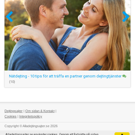
Nätdejting - 10 tips för att träffa en partner genom dejtingtjänster
(10)
Dejtingsajter
|
Om sidan & Kontakt
|
Cookies
|
Integritetspolicy
Copyright © Alladejtingsajter.se 2026
Alladejtingsajter.se använder cookies. Genom att fortsätta på sidan
✖