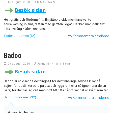
16 augusti 2020
|
KIA 45–54 år
Besök sidan
Helt gratis och fördomsfritt. En jättebra sida men kanske lite
snuskvarning ibland, fastän med glimten i ögat. Här kan man definitivt
hitta livslång kärlek, och ons.
Tinder omdömen (12)
Kommentera omdöme
Badoo
09 augusti 2020
|
Jenny 35–44 år
|
1 svar
Besök sidan
Badoo är en oseriös dejtningsajt för det finns inga seriösa killar på
sajten för de tänker bara på sex och ligga runt eller så ignornerar de en
bara; för det har jag vart med om! Att hitta något seriöst är svårt som fan.
Badoo omdömen (32)
Kommentera omdöme
Anna
Jenny