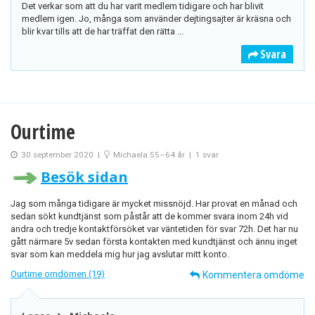
Det verkar som att du har varit medlem tidigare och har blivit
medlem igen. Jo, många som använder dejtingsajter är kräsna och
blir kvar tills att de har träffat den rätta ...
Svara
Ourtime
30 september 2020
|
Michaela 55–64 år
|
1 svar
Besök sidan
Jag som många tidigare är mycket missnöjd. Har provat en månad och
sedan sökt kundtjänst som påstår att de kommer svara inom 24h vid
andra och tredje kontaktförsöket var väntetiden för svar 72h. Det har nu
gått närmare 5v sedan första kontakten med kundtjänst och ännu inget
svar som kan meddela mig hur jag avslutar mitt konto.
Ourtime omdömen (19)
Kommentera omdöme