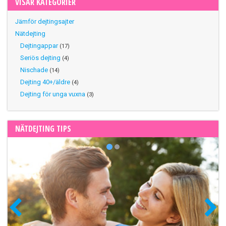
VISAR KATEGORIER
Jämför dejtingsajter
Nätdejting
Dejtingappar
(17)
Seriös dejting
(4)
Nischade
(14)
Dejting 40+/äldre
(4)
Dejting för unga vuxna
(3)
NÄTDEJTING TIPS