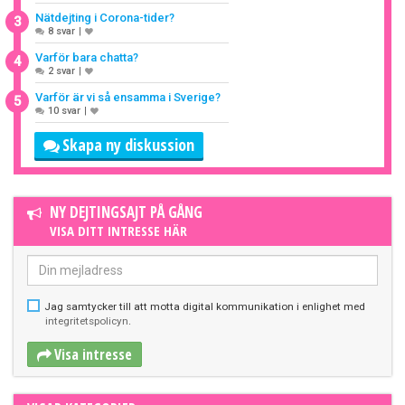
Nätdejting i Corona-tider?
3
8 svar
|
Varför bara chatta?
4
2 svar
|
Varför är vi så ensamma i Sverige?
5
10 svar
|
Skapa ny diskussion
NY DEJTINGSAJT PÅ GÅNG
VISA DITT INTRESSE HÄR
Jag samtycker till att motta digital kommunikation i enlighet med
integritetspolicyn
.
Visa intresse