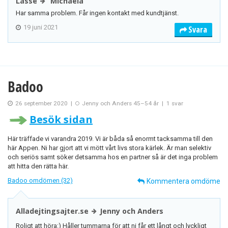
Lasse
Michaela
Har samma problem. Får ingen kontakt med kundtjänst.
19 juni 2021
Svara
Badoo
26 september 2020
|
Jenny och Anders 45–54 år
|
1 svar
Besök sidan
Här träffade vi varandra 2019. Vi är båda så enormt tacksamma till den
här Appen. Ni har gjort att vi mött vårt livs stora kärlek. Är man selektiv
och seriös samt söker detsamma hos en partner så är det inga problem
att hitta den rätta här.
Badoo omdömen (32)
Kommentera omdöme
Alladejtingsajter.se
Jenny och Anders
Roligt att höra:) Håller tummarna för att ni får ett långt och lyckligt