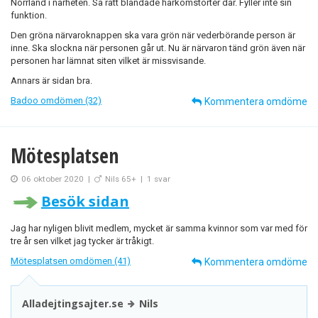
Norrland i närheten. Så rätt blandade härkomstorter där. Fyller inte sin
funktion.
Den gröna närvaroknappen ska vara grön när vederbörande person är
inne. Ska slockna när personen går ut. Nu är närvaron tänd grön även när
personen har lämnat siten vilket är missvisande.
Annars är sidan bra.
Badoo omdömen (32)
Kommentera omdöme
Mötesplatsen
06 oktober 2020
|
Nils 65+
|
1 svar
Besök sidan
Jag har nyligen blivit medlem, mycket är samma kvinnor som var med för
tre år sen vilket jag tycker är tråkigt.
Mötesplatsen omdömen (41)
Kommentera omdöme
Alladejtingsajter.se
Nils