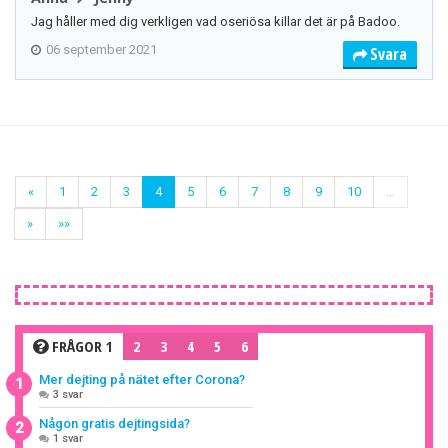
Jag håller med dig verkligen vad oseriösa killar det är på Badoo.
06 september 2021
Svara
«
1
2
3
4
5
6
7
8
9
10
…
»
»»
FRÅGOR 1
2
3
4
5
6
Mer dejting på nätet efter Corona?
1
3 svar
Någon gratis dejtingsida?
2
1 svar