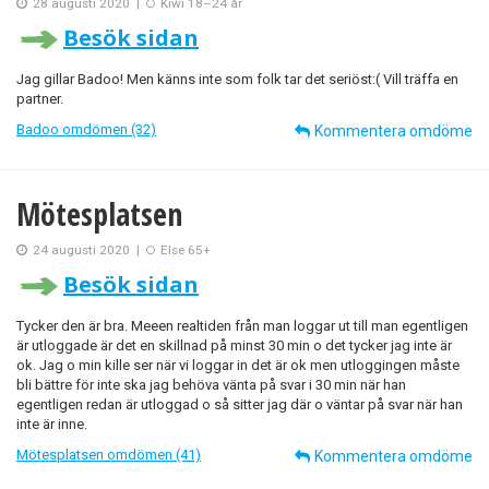
28 augusti 2020
|
Kiwi 18–24 år
Besök sidan
Jag gillar Badoo! Men känns inte som folk tar det seriöst:( Vill träffa en
partner.
Badoo omdömen (32)
Kommentera omdöme
Mötesplatsen
24 augusti 2020
|
Else 65+
Besök sidan
Tycker den är bra. Meeen realtiden från man loggar ut till man egentligen
är utloggade är det en skillnad på minst 30 min o det tycker jag inte är
ok. Jag o min kille ser när vi loggar in det är ok men utloggingen måste
bli bättre för inte ska jag behöva vänta på svar i 30 min när han
egentligen redan är utloggad o så sitter jag där o väntar på svar när han
inte är inne.
Mötesplatsen omdömen (41)
Kommentera omdöme