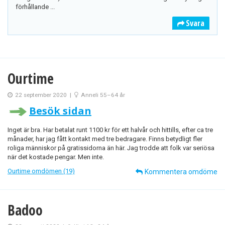
förhållande ...
Svara
Ourtime
22 september 2020
|
Anneli 55–64 år
Besök sidan
Inget är bra. Har betalat runt 1100 kr för ett halvår och hittills, efter ca tre
månader, har jag fått kontakt med tre bedragare. Finns betydligt fler
roliga människor på gratissidorna än här. Jag trodde att folk var seriösa
när det kostade pengar. Men inte.
Ourtime omdömen (19)
Kommentera omdöme
Badoo