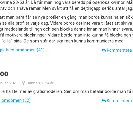
kvinna 23-50 år. Då får man nog vara beredd på oseriösa kvinnor. Må
rav och snäva ramar. Men svårt att få en dejtingapp seriös antar jag.
 att man bara får se nya profiler en gång, man borde kunna ha en sök
å se alla profiler varje dag. Vidare borde det inte vara tillåtet att skriva
igt meddelande till ngn och sen blocka denne innan man hinner svara
få motivera blockningar. Vidare borde man inte kunna få blocka ngn
 ”gilla”-sida. De som står där ska man kunna kommunicera med.
platsen omdömen (41)
Kommentera
oo
anuari 2021
|
Hanna 18–24 år
lle ha lite mer av gratismodellen. Sen om man betalar borde man få 
 omdömen (32)
Kommentera