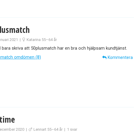
lusmatch
anuari 2021
|
Katarina 55–64 år
ill bara skriva att 50plusmatch har en bra och hjälpsam kundtjänst.
smatch omdömen (8)
Kommentera
time
ecember 2020
|
Lennart 55–64 år
|
1 svar