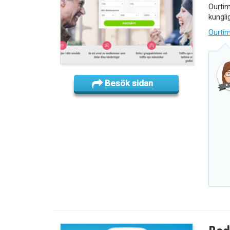
Ourtim
kungli
Ourti
Besök sidan