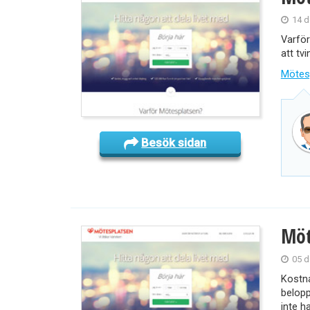
14 d
Varför
att tv
Mötes
Besök sidan
Möt
05 d
Kostna
belopp
inte h