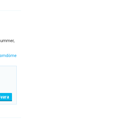
snummer,
 omdöme
Svara