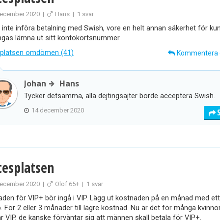
ecember 2020
|
Hans
|
1 svar
 inte införa betalning med Swish, vore en helt annan säkerhet för ku
ingas lämna ut sitt kontokortsnummer.
platsen omdömen (41)
Kommentera
Johan
Hans
Tycker detsamma, alla dejtingsajter borde acceptera Swish.
14 december 2020
esplatsen
ecember 2020
|
Olof 65+
|
1 svar
den för VIP+ bör ingå i VIP. Lägg ut kostnaden på en månad med et
. För 2 eller 3 månader till lägre kostnad. Nu är det för många kvinn
ar VIP, de kanske förväntar sig att männen skall betala för VIP+.