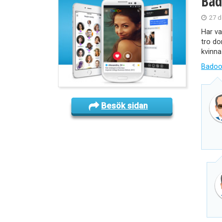
Bad
27 d
Har va
tro do
kvinna
Badoo
Besök sidan