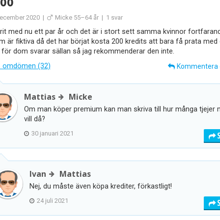
oo
ecember 2020
|
Micke 55–64 år
|
1 svar
rit med nu ett par år och det är i stort sett samma kvinnor fortfarand
m är fiktiva då det har börjat kosta 200 kredits att bara få prata med
 för dom svarar sällan så jag rekommenderar den inte.
 omdömen (32)
Kommentera
Mattias
Micke
Om man köper premium kan man skriva till hur många tjejer
vill då?
30 januari 2021
Ivan
Mattias
Nej, du måste även köpa krediter, förkastligt!
24 juli 2021