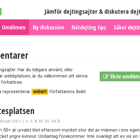
Jämför dejtingsajter & diskutera dej
Omdömen
Ny diskussion
Nätdejting tips
Säker dejti
entarer
jter. Har du tidigare använt, eller
Skriv omdöm
är webbplatsen, är du välkommen att skriva
 förbättras.
a representerar
enbart
författarens åsikt.
esplatsen
ebruari 2021
|
S. A. M. 55–64 år
 50+ är urvalet litet eftersom mycket stor del av männen i ens egen å
ket yngre kvinnor. Undantag förekommer. Inte ovanligt att ex vis en 