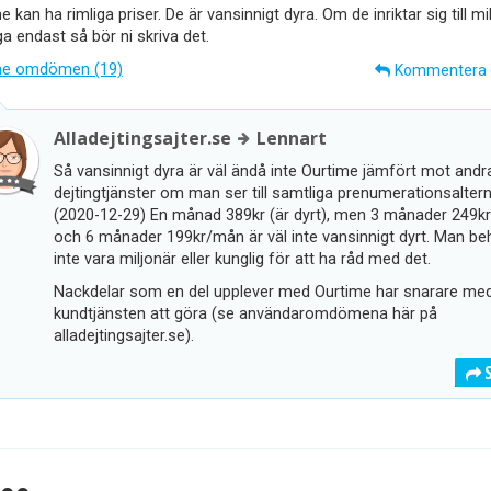
e kan ha rimliga priser. De är vansinnigt dyra. Om de inriktar sig till mi
ga endast så bör ni skriva det.
me omdömen (19)
Kommentera
Alladejtingsajter.se
Lennart
Så vansinnigt dyra är väl ändå inte Ourtime jämfört mot andr
dejtingtjänster om man ser till samtliga prenumerationsaltern
(2020-12-29) En månad 389kr (är dyrt), men 3 månader 249k
och 6 månader 199kr/mån är väl inte vansinnigt dyrt. Man be
inte vara miljonär eller kunglig för att ha råd med det.
Nackdelar som en del upplever med Ourtime har snarare me
kundtjänsten att göra (se användaromdömena här på
alladejtingsajter.se).