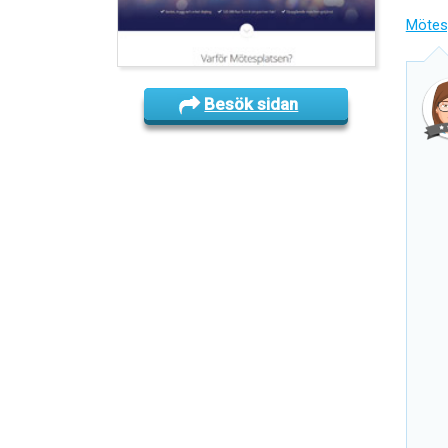
Mötes
Besök sidan