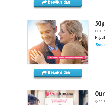
Besök sidan
50p
08 j
Hej, v
50plu
Besök sidan
Our
28 d