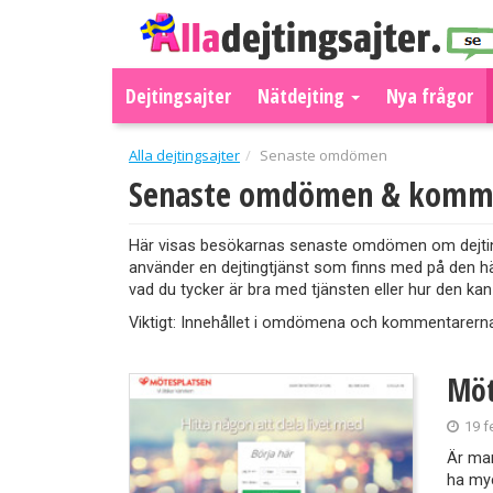
Dejtingsajter
Nätdejting
Nya frågor
Alla dejtingsajter
Senaste omdömen
Senaste omdömen & komm
Här visas besökarnas senaste omdömen om dejtingsa
använder en dejtingtjänst som finns med på den h
vad du tycker är bra med tjänsten eller hur den kan
Viktigt: Innehållet i omdömena och kommentarern
Möt
19 f
Är man
ha myc