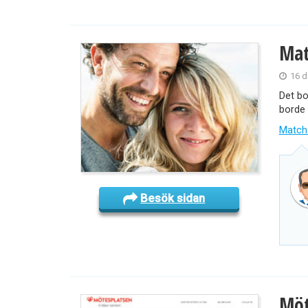
Mat
16 d
Det bo
borde 
Match
Besök sidan
Möt