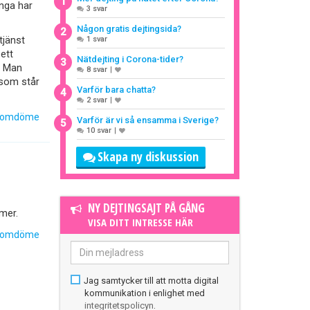
1
nga har
3 svar
Någon gratis dejtingsida?
2
1 svar
tjänst
 ett
Nätdejting i Corona-tider?
3
. Man
8 svar
|
 som står
Varför bara chatta?
4
2 svar
|
 omdöme
Varför är vi så ensamma i Sverige?
5
10 svar
|
Skapa ny diskussion
NY DEJTINGSAJT PÅ GÅNG
mer.
VISA DITT INTRESSE HÄR
 omdöme
Jag samtycker till att motta digital
kommunikation i enlighet med
integritetspolicyn
.