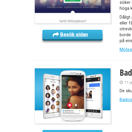
söker 
höga k
Dåligt
eller f
otrevl
Besök sidan
borde 
på ens
Mötes
Bad
11 j
De sku
Badoo