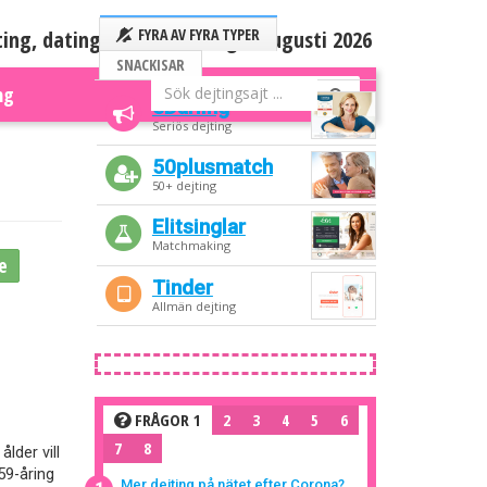
ting, dating och nätdejting – augusti 2026
FYRA AV FYRA TYPER
SNACKISAR
ng
eDarling
Seriös dejting
50plusmatch
50+ dejting
Elitsinglar
Matchmaking
e
Tinder
Allmän dejting
FRÅGOR 1
2
3
4
5
6
7
8
lder vill
59-åring
Mer dejting på nätet efter Corona?