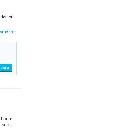
nden än
 omdöme
Svara
t högre
or som