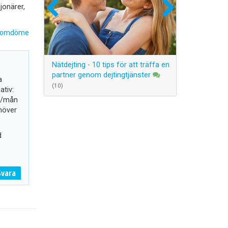
ljonärer,
 omdöme
Nätdejting - 10 tips för att träffa en
partner genom dejtingtjänster
a
(10)
ativ:
r/mån
höver
d
Svara