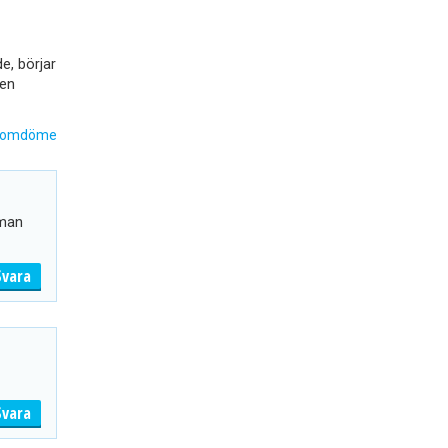
e, börjar
 en
 omdöme
 man
Svara
Svara