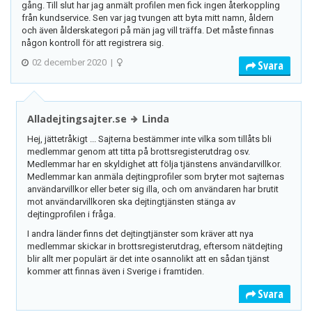
gång. Till slut har jag anmält profilen men fick ingen återkoppling
från kundservice. Sen var jag tvungen att byta mitt namn, åldern
och även ålderskategori på män jag vill träffa. Det måste finnas
någon kontroll för att registrera sig.
02 december 2020
|
Svara
Alladejtingsajter.se
Linda
Hej, jättetråkigt ... Sajterna bestämmer inte vilka som tillåts bli
medlemmar genom att titta på brottsregisterutdrag osv.
Medlemmar har en skyldighet att följa tjänstens användarvillkor.
Medlemmar kan anmäla dejtingprofiler som bryter mot sajternas
användarvillkor eller beter sig illa, och om användaren har brutit
mot användarvillkoren ska dejtingtjänsten stänga av
dejtingprofilen i fråga.
I andra länder finns det dejtingtjänster som kräver att nya
medlemmar skickar in brottsregisterutdrag, eftersom nätdejting
blir allt mer populärt är det inte osannolikt att en sådan tjänst
kommer att finnas även i Sverige i framtiden.
Svara