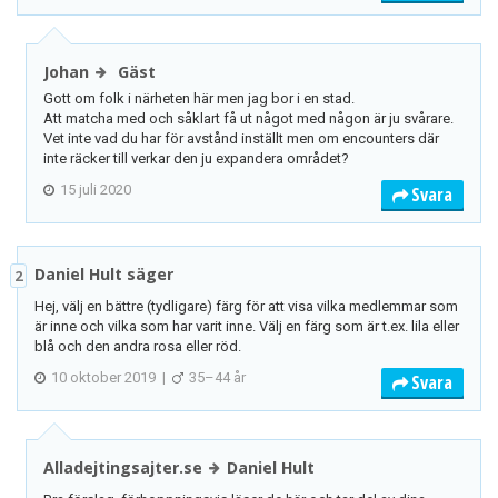
Johan
Gäst
Gott om folk i närheten här men jag bor i en stad.
Att matcha med och såklart få ut något med någon är ju svårare.
Vet inte vad du har för avstånd inställt men om encounters där
inte räcker till verkar den ju expandera området?
15 juli 2020
Svara
Daniel Hult säger
2
Hej, välj en bättre (tydligare) färg för att visa vilka medlemmar som
är inne och vilka som har varit inne. Välj en färg som är t.ex. lila eller
blå och den andra rosa eller röd.
10 oktober 2019
|
35–44 år
Svara
Alladejtingsajter.se
Daniel Hult