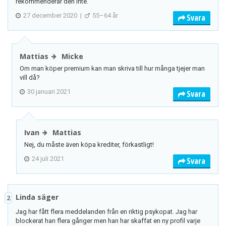
rekommenderar den inte.
27 december 2020
|
55–64 år
Svara
Mattias
Micke
Om man köper premium kan man skriva till hur många tjejer man
vill då?
30 januari 2021
Svara
Ivan
Mattias
Nej, du måste även köpa krediter, förkastligt!
24 juli 2021
Svara
Linda säger
2
Jag har fått flera meddelanden från en riktig psykopat. Jag har
blockerat han flera gånger men han har skaffat en ny profil varje