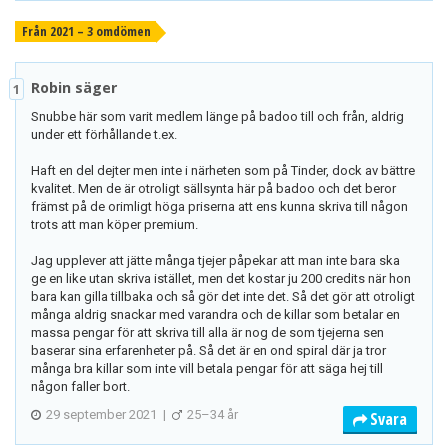
Från 2021 – 3 omdömen
Robin säger
1
Snubbe här som varit medlem länge på badoo till och från, aldrig
under ett förhållande t.ex.
Haft en del dejter men inte i närheten som på Tinder, dock av bättre
kvalitet. Men de är otroligt sällsynta här på badoo och det beror
främst på de orimligt höga priserna att ens kunna skriva till någon
trots att man köper premium.
Jag upplever att jätte många tjejer påpekar att man inte bara ska
ge en like utan skriva istället, men det kostar ju 200 credits när hon
bara kan gilla tillbaka och så gör det inte det. Så det gör att otroligt
många aldrig snackar med varandra och de killar som betalar en
massa pengar för att skriva till alla är nog de som tjejerna sen
baserar sina erfarenheter på. Så det är en ond spiral där ja tror
många bra killar som inte vill betala pengar för att säga hej till
någon faller bort.
29 september 2021
|
25–34 år
Svara