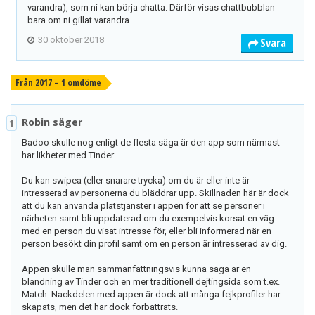
varandra), som ni kan börja chatta. Därför visas chattbubblan
bara om ni gillat varandra.
30 oktober 2018
Svara
Från 2017 – 1 omdöme
Robin säger
1
Badoo skulle nog enligt de flesta säga är den app som närmast
har likheter med Tinder.
Du kan swipea (eller snarare trycka) om du är eller inte är
intresserad av personerna du bläddrar upp. Skillnaden här är dock
att du kan använda platstjänster i appen för att se personer i
närheten samt bli uppdaterad om du exempelvis korsat en väg
med en person du visat intresse för, eller bli informerad när en
person besökt din profil samt om en person är intresserad av dig.
Appen skulle man sammanfattningsvis kunna säga är en
blandning av Tinder och en mer traditionell dejtingsida som t.ex.
Match. Nackdelen med appen är dock att många fejkprofiler har
skapats, men det har dock förbättrats.