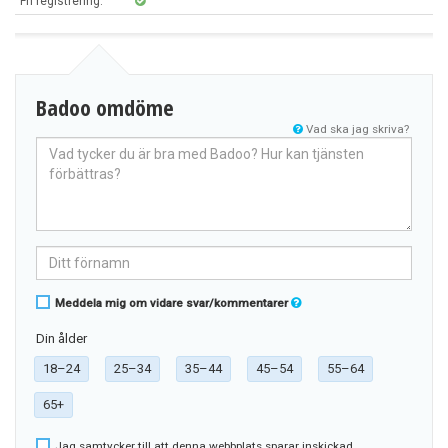
Fri registrering:
Badoo omdöme
Vad ska jag skriva?
Skriv
omdöme
Ditt
namn
Meddela mig om vidare svar/kommentarer
Din ålder
18–24
25–34
35–44
45–54
55–64
65+
Jag samtycker till att denna webbplats sparar inskickad