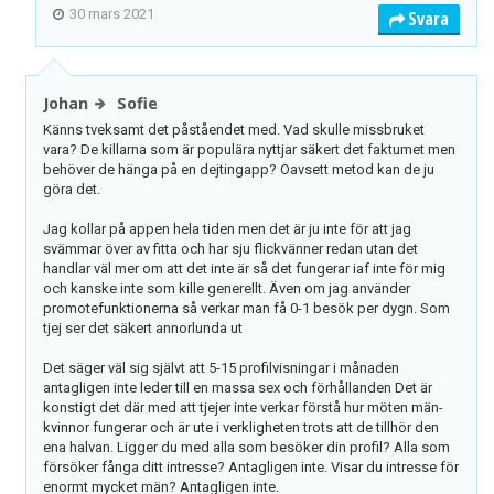
30 mars 2021
Svara
Johan
Sofie
Känns tveksamt det påståendet med. Vad skulle missbruket
vara? De killarna som är populära nyttjar säkert det faktumet men
behöver de hänga på en dejtingapp? Oavsett metod kan de ju
göra det.
Jag kollar på appen hela tiden men det är ju inte för att jag
svämmar över av fitta och har sju flickvänner redan utan det
handlar väl mer om att det inte är så det fungerar iaf inte för mig
och kanske inte som kille generellt. Även om jag använder
promotefunktionerna så verkar man få 0-1 besök per dygn. Som
tjej ser det säkert annorlunda ut
Det säger väl sig självt att 5-15 profilvisningar i månaden
antagligen inte leder till en massa sex och förhållanden Det är
konstigt det där med att tjejer inte verkar förstå hur möten män-
kvinnor fungerar och är ute i verkligheten trots att de tillhör den
ena halvan. Ligger du med alla som besöker din profil? Alla som
försöker fånga ditt intresse? Antagligen inte. Visar du intresse för
enormt mycket män? Antagligen inte.