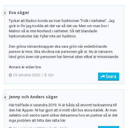
Eva säger
3
Tycker att Badoo borde se över funktionen "Folk i närheten". Jag
gick in för jag trodde att det var så det var. Men om man bor i
Malmö så är inte Norrland i närheten. Så rätt blandade
härkomstorter där. Fyller inte sin funktion.
Den gröna närvaroknappen ska vara grön när vederbörande
person är inne. Ska slockna när personen går ut. Nu är närvaron
tänd grön även när personen har lämnat siten vilket är missvisande.
Annars är sidan bra.
23 oktober 2020
|
65+
Svara
Jenny och Anders säger
4
Här träffade vi varandra 2019. Vi är båda så enormt tacksamma till
den här Appen. Ni har gjort att vi mött vårt livs stora kärlek. Är man
selektiv och seriös samt söker detsamma hos en partner så är det
inga problem att hitta den rätta här.