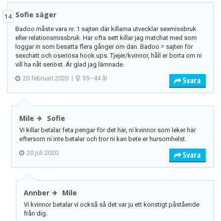
Sofie säger
14
Badoo måste vara nr. 1 sajten där killarna utvecklar sexmissbruk
eller relationsmissbruk. Har ofta sett killar jag matchat med som
loggar in som besatta flera gånger om dan. Badoo = sajten för
sexchatt och oseriösa hook ups. Tjejer/kvinnor, håll er borta om ni
vill ha nåt seriöst. Är glad jag lämnade.
20 februari 2020
|
35–44 år
Svara
Mile
Sofie
Vi killar betalar feta pengar för det här, ni kvinnor som leker här
eftersom ni inte betalar och tror ni kan bete er hursomhelst.
20 juli 2020
Svara
Annber
Mile
Vi kvinnor betalar vi också så det var ju ett konstigt påstående
från dig.