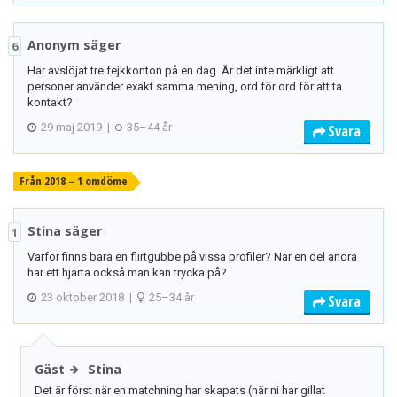
Anonym säger
6
Har avslöjat tre fejkkonton på en dag. Är det inte märkligt att
personer använder exakt samma mening, ord för ord för att ta
kontakt?
29 maj 2019
|
35–44 år
Svara
Från 2018 – 1 omdöme
Stina säger
1
Varför finns bara en flirtgubbe på vissa profiler? När en del andra
har ett hjärta också man kan trycka på?
23 oktober 2018
|
25–34 år
Svara
Gäst
Stina
Det är först när en matchning har skapats (när ni har gillat