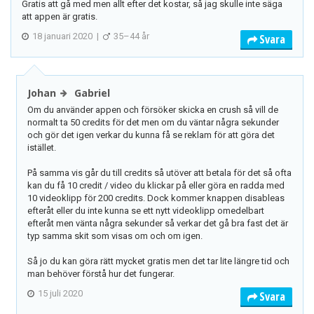
Gratis att gå med men allt efter det kostar, så jag skulle inte säga
att appen är gratis.
18 januari 2020
|
35–44 år
Svara
Johan
Gabriel
Om du använder appen och försöker skicka en crush så vill de
normalt ta 50 credits för det men om du väntar några sekunder
och gör det igen verkar du kunna få se reklam för att göra det
istället.
På samma vis går du till credits så utöver att betala för det så ofta
kan du få 10 credit / video du klickar på eller göra en radda med
10 videoklipp för 200 credits. Dock kommer knappen disableas
efteråt eller du inte kunna se ett nytt videoklipp omedelbart
efteråt men vänta några sekunder så verkar det gå bra fast det är
typ samma skit som visas om och om igen.
Så jo du kan göra rätt mycket gratis men det tar lite längre tid och
man behöver förstå hur det fungerar.
15 juli 2020
Svara