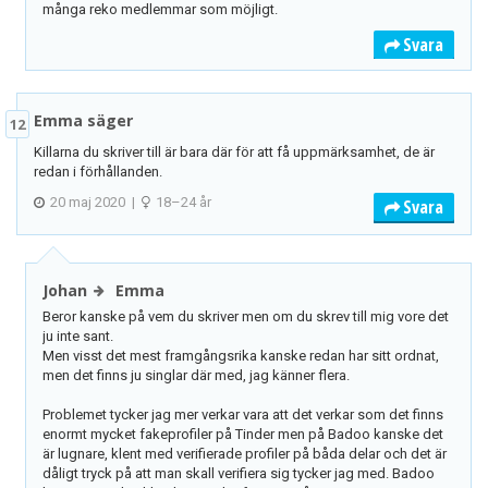
många reko medlemmar som möjligt.
Svara
Emma säger
12
Killarna du skriver till är bara där för att få uppmärksamhet, de är
redan i förhållanden.
20 maj 2020
|
18–24 år
Svara
Johan
Emma
Beror kanske på vem du skriver men om du skrev till mig vore det
ju inte sant.
Men visst det mest framgångsrika kanske redan har sitt ordnat,
men det finns ju singlar där med, jag känner flera.
Problemet tycker jag mer verkar vara att det verkar som det finns
enormt mycket fakeprofiler på Tinder men på Badoo kanske det
är lugnare, klent med verifierade profiler på båda delar och det är
dåligt tryck på att man skall verifiera sig tycker jag med. Badoo