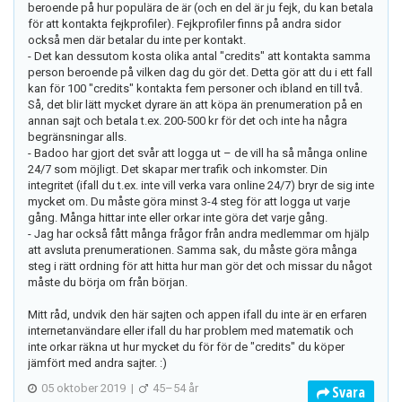
beroende på hur populära de är (och en del är ju fejk, du kan betala
för att kontakta fejkprofiler). Fejkprofiler finns på andra sidor
också men där betalar du inte per kontakt.
- Det kan dessutom kosta olika antal "credits" att kontakta samma
person beroende på vilken dag du gör det. Detta gör att du i ett fall
kan för 100 "credits" kontakta fem personer och ibland en till två.
Så, det blir lätt mycket dyrare än att köpa än prenumeration på en
annan sajt och betala t.ex. 200-500 kr för det och inte ha några
begränsningar alls.
- Badoo har gjort det svår att logga ut – de vill ha så många online
24/7 som möjligt. Det skapar mer trafik och inkomster. Din
integritet (ifall du t.ex. inte vill verka vara online 24/7) bryr de sig inte
mycket om. Du måste göra minst 3-4 steg för att logga ut varje
gång. Många hittar inte eller orkar inte göra det varje gång.
- Jag har också fått många frågor från andra medlemmar om hjälp
att avsluta prenumerationen. Samma sak, du måste göra många
steg i rätt ordning för att hitta hur man gör det och missar du något
måste du börja om från början.
Mitt råd, undvik den här sajten och appen ifall du inte är en erfaren
internetanvändare eller ifall du har problem med matematik och
inte orkar räkna ut hur mycket du för för de "credits" du köper
jämfört med andra sajter. :)
05 oktober 2019
|
45–54 år
Svara