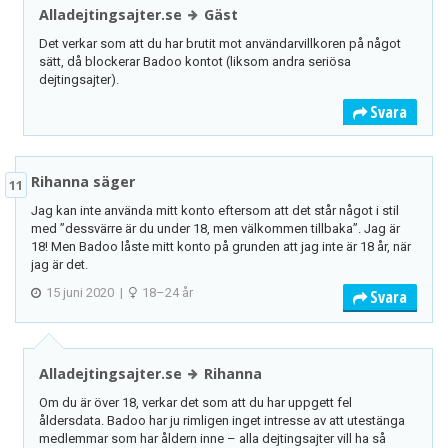
Alladejtingsajter.se
Gäst
Det verkar som att du har brutit mot användarvillkoren på något
sätt, då blockerar Badoo kontot (liksom andra seriösa
dejtingsajter).
Svara
Rihanna säger
11
Jag kan inte använda mitt konto eftersom att det står något i stil
med ”dessvärre är du under 18, men välkommen tillbaka”. Jag är
18! Men Badoo låste mitt konto på grunden att jag inte är 18 år, när
jag är det.
15 juni 2020
|
18–24 år
Svara
Alladejtingsajter.se
Rihanna
Om du är över 18, verkar det som att du har uppgett fel
åldersdata. Badoo har ju rimligen inget intresse av att utestänga
medlemmar som har åldern inne – alla dejtingsajter vill ha så