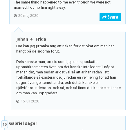
The same thing happened to me even though we were not
married. I dump him right away.
20 maj 2020
Svara
Johan
Frida
Där kan jag ju tänka mig att risken för det ökar om man har
hängt på de sidorna förut.
Dels kanske man, precis som tjejerna, uppskattar
uppmärksamheten även om det kanske inte leder till något
mer än det, men sedan är det väl så att är han redan i ett
förhållande så existerar det ju redan en verifiering för att han
duger, även gentemot andra, och det är kanske en
självförtroendeboost och så, och så finns det kanske en tanke
om man kan uppgradera.
15 juli 2020
Gabriel säger
15