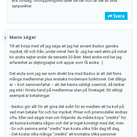
Bra förslag, förhoppningsvis läser de här och tar del av dina
synpunkter.
Svara
Mario säger
3
Till att börja med vill jag säga att jag har använt Badoo ganska
mycket, till och från, under minst fem år. Jag har varit aktiv på minst
tio andra sajter under de senaste 20 åren. Med andra ord har jag
erfarenhet av dejtingsajter och appar som få andra. :)
Det enda som jag ser som direkt bra med Badoo är att det finns
många medlemmar plus enstaka modernare funktioner. Det dåliga
är – kort sammanfattat – att det känns väldigt oseriöst, då tänker
jag inte i första hand på medlemmar utan på företaget. Ett viktigt
exempel är betalningar.
- Badoo gör allt för att göra det svårt för en medlem att ha koll på
vad man betalar för och hur mycket. Priser och prismodeller ändras
ofta. Eller vad säger man om följande: du måste köpa "credits" för
att kunna kontakta någon och det är inget konstigt med det, men:
- En och samma antal "credts" kan kosta olika från dag till dag,
- Det kostar olka många "credits" att kontakta olika personer