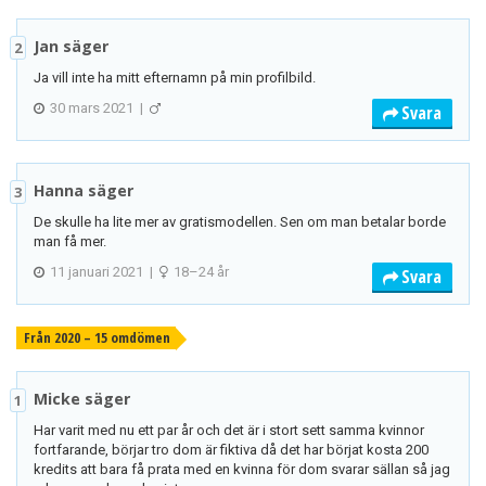
Jan säger
2
Ja vill inte ha mitt efternamn på min profilbild.
30 mars 2021
|
Svara
Hanna säger
3
De skulle ha lite mer av gratismodellen. Sen om man betalar borde
man få mer.
11 januari 2021
|
18–24 år
Svara
Från 2020 – 15 omdömen
Micke säger
1
Har varit med nu ett par år och det är i stort sett samma kvinnor
fortfarande, börjar tro dom är fiktiva då det har börjat kosta 200
kredits att bara få prata med en kvinna för dom svarar sällan så jag