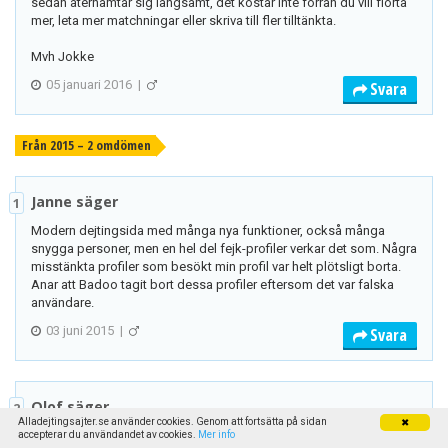
sedan återhämtar sig långsamt, det kostar inte förrän du vill flörta
mer, leta mer matchningar eller skriva till fler tilltänkta.
Mvh Jokke
05 januari 2016
|
Svara
Från 2015 – 2 omdömen
Janne säger
1
Modern dejtingsida med många nya funktioner, också många
snygga personer, men en hel del fejk-profiler verkar det som. Några
misstänkta profiler som besökt min profil var helt plötsligt borta.
Anar att Badoo tagit bort dessa profiler eftersom det var falska
användare.
03 juni 2015
|
Svara
Olof säger
2
Alladejtingsajter.se använder cookies. Genom att fortsätta på sidan
✖
Brudarna på Badoo vill bara bli betygsatta och är svåra att snacka
accepterar du användandet av cookies.
Mer info