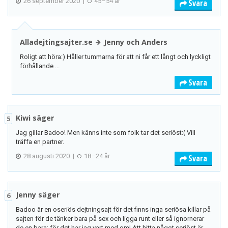
26 september 2020
|
45–54 år
Svara
Alladejtingsajter.se
Jenny och Anders
Roligt att höra:) Håller tummarna för att ni får ett långt och lyckligt
förhållande ...
Svara
Kiwi säger
5
Jag gillar Badoo! Men känns inte som folk tar det seriöst:( Vill
träffa en partner.
28 augusti 2020
|
18–24 år
Svara
Jenny säger
6
Badoo är en oseriös dejtningsajt för det finns inga seriösa killar på
sajten för de tänker bara på sex och ligga runt eller så ignornerar
de en bara; för det har jag vart med om! Att hitta något seriöst är