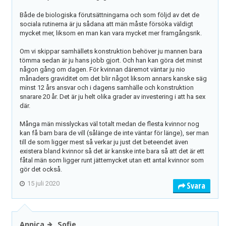
Både de biologiska förutsättningarna och som följd av det de
sociala rutinerna är ju sådana att män måste försöka väldigt
mycket mer, liksom en man kan vara mycket mer framgångsrik.
Om vi skippar samhällets konstruktion behöver ju mannen bara
tömma sedan är ju hans jobb gjort. Och han kan göra det minst
någon gång om dagen. För kvinnan däremot väntar ju nio
månaders graviditet om det blir något liksom annars kanske säg
minst 12 års ansvar och i dagens samhälle och konstruktion
snarare 20 år. Det är ju helt olika grader av investering i att ha sex
där.
Många män misslyckas väl totalt medan de flesta kvinnor nog
kan få barn bara de vill (sålänge de inte väntar för länge), ser man
till de som ligger mest så verkar ju just det beteendet även
existera bland kvinnor så det är kanske inte bara så att det är ett
fåtal män som ligger runt jättemycket utan ett antal kvinnor som
gör det också.
15 juli 2020
Svara
Annica
Sofie