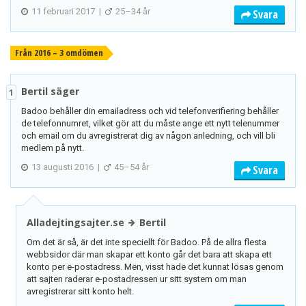
11 februari 2017
|
25–34 år
Svara
Från 2016 – 3 omdömen
Bertil säger
1
Badoo behåller din emailadress och vid telefonverifiering behåller
de telefonnumret, vilket gör att du måste ange ett nytt telenummer
och email om du avregistrerat dig av någon anledning, och vill bli
medlem på nytt.
13 augusti 2016
|
45–54 år
Svara
Alladejtingsajter.se
Bertil
Om det är så, är det inte speciellt för Badoo. På de allra flesta
webbsidor där man skapar ett konto går det bara att skapa ett
konto per e-postadress. Men, visst hade det kunnat lösas genom
att sajten raderar e-postadressen ur sitt system om man
avregistrerar sitt konto helt.