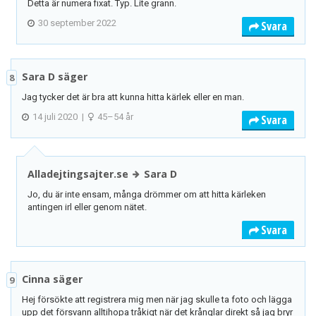
Detta är numera fixat. Typ. Lite grann.
30 september 2022
Svara
Sara D säger
8
Jag tycker det är bra att kunna hitta kärlek eller en man.
14 juli 2020
|
45–54 år
Svara
Alladejtingsajter.se
Sara D
Jo, du är inte ensam, många drömmer om att hitta kärleken
antingen irl eller genom nätet.
Svara
Cinna säger
9
Hej försökte att registrera mig men när jag skulle ta foto och lägga
upp det försvann alltihopa tråkigt när det krånglar direkt så jag bryr