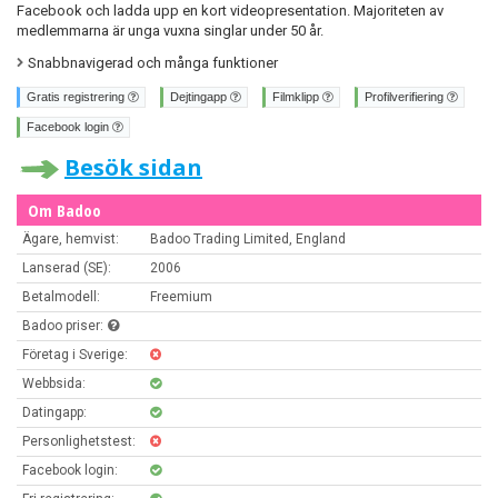
Facebook och ladda upp en kort videopresentation. Majoriteten av
medlemmarna är unga vuxna singlar under 50 år.
Snabbnavigerad och många funktioner
Gratis registrering
Dejtingapp
Filmklipp
Profilverifiering
Facebook login
Besök sidan
Om Badoo
Ägare, hemvist:
Badoo Trading Limited, England
Lanserad (SE):
2006
Betalmodell:
Freemium
Badoo priser:
Företag i Sverige:
Webbsida:
Datingapp:
Personlighetstest:
Facebook login: