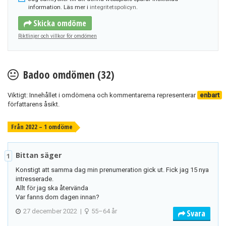
information. Läs mer i
integritetspolicyn
.
Skicka omdöme
Riktlinjer och villkor för omdömen
Badoo omdömen (32)
Viktigt: Innehållet i omdömena och kommentarerna representerar
enbart
författarens åsikt.
Från 2022 – 1 omdöme
Bittan säger
1
Konstigt att samma dag min prenumeration gick ut. Fick jag 15 nya
intresserade.
Allt för jag ska återvända
Var fanns dom dagen innan?
27 december 2022
|
55–64 år
Svara