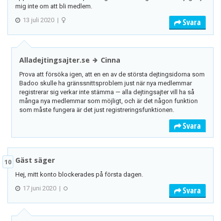
mig inte om att bli medlem.
13 juli 2020
|
Svara
Alladejtingsajter.se
Cinna
Prova att försöka igen, att en en av de största dejtingsidorna som
Badoo skulle ha gränssnittsproblem just när nya medlemmar
registrerar sig verkar inte stämma — alla dejtingsajter vill ha så
många nya medlemmar som möjligt, och är det någon funktion
som måste fungera är det just registreringsfunktionen.
Svara
Gäst säger
10
Hej, mitt konto blockerades på första dagen.
17 juni 2020
|
Svara