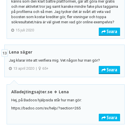
känns som den klart bättre plattformen, går att göra mer gratis
och mer aktivitet tror jag samt kanske mindre fake plus taggarna
på profilerna och så men. Jag tycker det är svårt att veta vad
boosten som kostar krediter gör, fler visningar och toppa
sökresultatet/nära är väl givet men vad gör online exempelvis?
15 juli 2020
Svara
Lena säger
13
Jag klarar inte att verifiera mig. Vet någon hur man gör?
13 april 2020
|
65+
Svara
Alladejtingsajter.se
Lena
Hej, på Badoos hjälpsida står hur man gör:
https://badoo.com/sv/help/?section=265
Svara