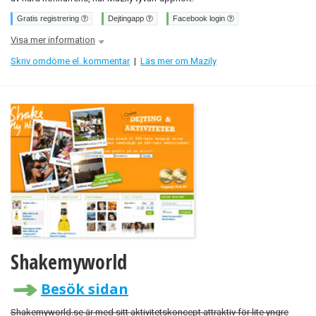
Gratis registrering
Dejtingapp
Facebook login
Visa mer information
Skriv omdöme el. kommentar
|
Läs mer om Mazily
Shakemyworld
Besök sidan
Shakemyworld.se är med sitt aktivitetskoncept attraktiv för lite yngre