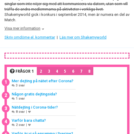
singlar som inte nöjer sig med att kommunicera via datorn, utan som vill
träffa de andra medlemmarna på aktiviteter i verkliga livet.
Shakemyworld gick i konkurs i september 2014, men är numera en del av
Match.
Visa mer information
Skriv omdöme el. kommentar
|
Läs mer om Shakemyworld
FRÅGOR 1
2
3
4
5
6
7
8
Mer dejting på nätet efter Corona?
1
3 svar
Någon gratis dejtingsida?
2
1 svar
Nätdejting i Corona-tider?
3
8 svar
|
Varför bara chatta?
4
2 svar
|
Varför är vi så ensamma i Sverige?