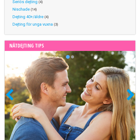
Seriös dejting
(4)
Nischade
(14)
Dejting 40+/äldre
(4)
Dejting för unga vuxna
(3)
NÄTDEJTING TIPS