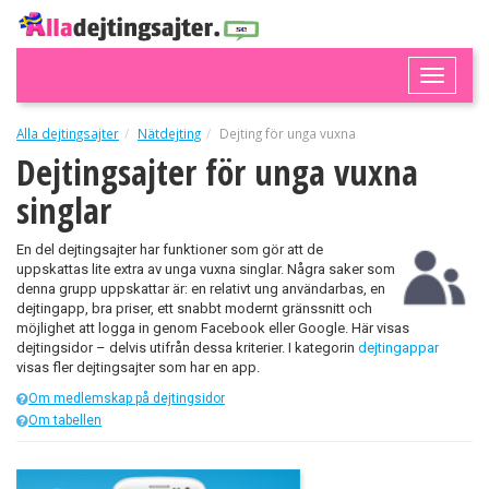
Toggle
naviga
Alla dejtingsajter
Nätdejting
Dejting för unga vuxna
Dejtingsajter för unga vuxna
singlar
En del dejtingsajter har funktioner som gör att de
uppskattas lite extra av unga vuxna singlar. Några saker som
denna grupp uppskattar är: en relativt ung användarbas, en
dejtingapp, bra priser, ett snabbt modernt gränssnitt och
möjlighet att logga in genom Facebook eller Google. Här visas
dejtingsidor – delvis utifrån dessa kriterier. I kategorin
dejtingappar
visas fler dejtingsajter som har en app.
Om medlemskap på dejtingsidor
Om tabellen