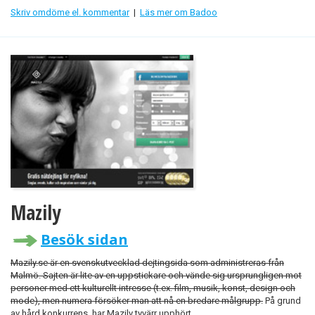
Skriv omdöme el. kommentar
|
Läs mer om Badoo
Mazily
Besök sidan
Mazily.se är en svenskutvecklad dejtingsida som administreras från
Malmö. Sajten är lite av en uppstickare och vände sig ursprungligen mot
personer med ett kulturellt intresse (t.ex. film, musik, konst, design och
mode), men numera försöker man att nå en bredare målgrupp.
På grund
av hård konkurrens, har Mazily tyvärr upphört.