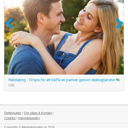
Nätdejting - 10 tips för att träffa en partner genom dejtingtjänster
(10)
Dejtingsajter
|
Om sidan & Kontakt
|
Cookies
|
Integritetspolicy
Copyright © Alladejtingsajter.se 2026