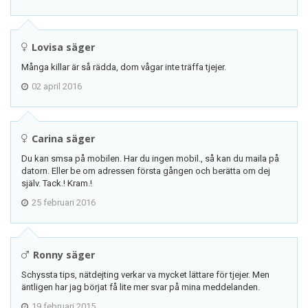
Lovisa säger
Många killar är så rädda, dom vågar inte träffa tjejer.
02 april 2016
Carina säger
Du kan smsa på mobilen. Har du ingen mobil., så kan du maila på
datorn. Eller be om adressen första gången och berätta om dej
själv. Tack.! Kram.!
25 februari 2016
Ronny säger
Schyssta tips, nätdejting verkar va mycket lättare för tjejer. Men
äntligen har jag börjat få lite mer svar på mina meddelanden.
19 februari 2015