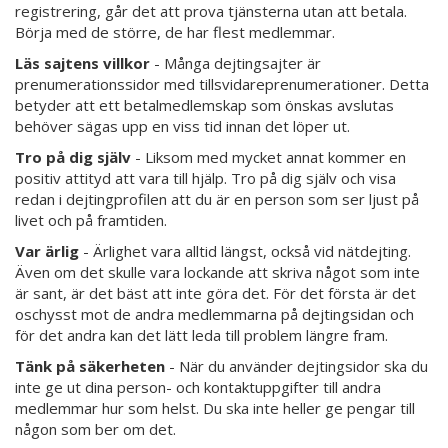
registrering, går det att prova tjänsterna utan att betala.
Börja med de större, de har flest medlemmar.
Läs sajtens villkor
- Många dejtingsajter är
prenumerationssidor med tillsvidareprenumerationer. Detta
betyder att ett betalmedlemskap som önskas avslutas
behöver sägas upp en viss tid innan det löper ut.
Tro på dig själv
- Liksom med mycket annat kommer en
positiv attityd att vara till hjälp. Tro på dig själv och visa
redan i dejtingprofilen att du är en person som ser ljust på
livet och på framtiden.
Var ärlig
- Ärlighet vara alltid längst, också vid nätdejting.
Även om det skulle vara lockande att skriva något som inte
är sant, är det bäst att inte göra det. För det första är det
oschysst mot de andra medlemmarna på dejtingsidan och
för det andra kan det lätt leda till problem längre fram.
Tänk på säkerheten
- När du använder dejtingsidor ska du
inte ge ut dina person- och kontaktuppgifter till andra
medlemmar hur som helst. Du ska inte heller ge pengar till
någon som ber om det.