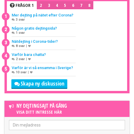
FRÅGOR 1
2
3
4
5
6
7
8
Mer dejting på nätet efter Corona?
1
3 svar
Någon gratis dejtingsida?
2
1 svar
Nätdejting i Corona-tider?
3
8 svar
|
Varför bara chatta?
4
2 svar
|
Varför är vi så ensamma i Sverige?
5
10 svar
|
Skapa ny diskussion
NY DEJTINGSAJT PÅ GÅNG
VISA DITT INTRESSE HÄR