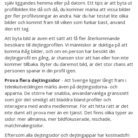
själv liggandes hemma eller på datorn. Ett tips är att byta ut
profilbilden lite då och då, du kommer märka att vissa bilder
ger fler profilvisningar än andra. När du har testat lite olika
bilder och kommit fram till vilken som funkar bäst, använd
den ett tag.
Att byta bild är även ett sätt att få fler återkommande
besökare till dejtingprofilen. Vi människor är duktiga på att
komma ihåg bilder, och om en person har besökt din
dejtingprofil en gång, är chansen stor att han eller hon inte
kommer tillbaka. Byter du däremot bild, är det stor chans att
personen spanar in din profil igen.
Prova flera dejtingsidor
- Att Sverige ligger långt fram i
teknikutvecklingen märks även på dejtingsidorna- och
apparna. De större har snabba, användarvänliga gränssnitt
som gör det smidigt att bläddra bland profiler och
interagera med andra medlemmar. För att hitta rätt är det
inte dumt att prova mer än en tjänst. Det finns olika typer av
sidor: mer allmänna, mer bildfokuserade, nischade,
matchmakingsidor.
Eftersom alla dejtingsidor och dejtingappar har kostnadsfri