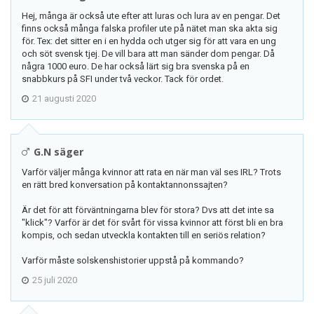
Hej, många är också ute efter att luras och lura av en pengar. Det
finns också många falska profiler ute på nätet man ska akta sig
för. Tex: det sitter en i en hydda och utger sig för att vara en ung
och söt svensk tjej. De vill bara att man sänder dom pengar. Då
några 1000 euro. De har också lärt sig bra svenska på en
snabbkurs på SFI under två veckor. Tack för ordet.
21 augusti 2020
G.N säger
Varför väljer många kvinnor att rata en när man väl ses IRL? Trots
en rätt bred konversation på kontaktannonssajten?
Är det för att förväntningarna blev för stora? Dvs att det inte sa
"klick"? Varför är det för svårt för vissa kvinnor att först bli en bra
kompis, och sedan utveckla kontakten till en seriös relation?
Varför måste solskenshistorier uppstå på kommando?
25 juli 2020