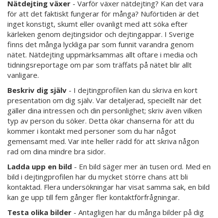
Nätdejting växer
- Varför växer nätdejting? Kan det vara
för att det faktiskt fungerar för många? Nuförtiden är det
inget konstigt, skumt eller ovanligt med att söka efter
kärleken genom dejtingsidor och dejtingappar. I Sverige
finns det många lyckliga par som funnit varandra genom
nätet. Nätdejting uppmärksammas allt oftare i media och
tidningsreportage om par som träffats på nätet blir allt
vanligare.
Beskriv dig själv
- I dejtingprofilen kan du skriva en kort
presentation om dig själv. Var detaljerad, speciellt när det
gäller dina intressen och din personlighet; skriv även vilken
typ av person du söker. Detta ökar chanserna för att du
kommer i kontakt med personer som du har något
gemensamt med. Var inte heller rädd för att skriva någon
rad om dina mindre bra sidor.
Ladda upp en bild
- En bild säger mer än tusen ord. Med en
bild i dejtingprofilen har du mycket större chans att bli
kontaktad. Flera undersökningar har visat samma sak, en bild
kan ge upp till fem gånger fler kontaktförfrågningar.
Testa olika bilder
- Antagligen har du många bilder på dig