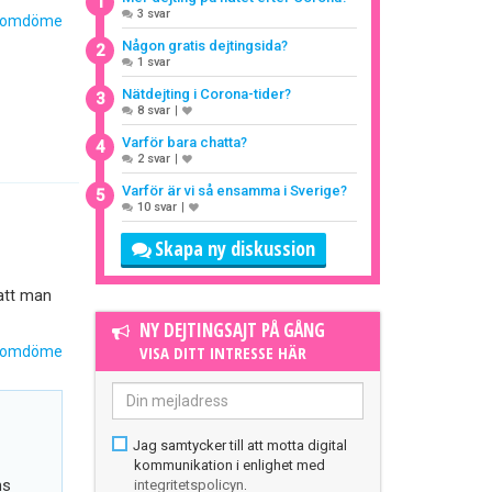
1
3 svar
 omdöme
Någon gratis dejtingsida?
2
1 svar
Nätdejting i Corona-tider?
3
8 svar
|
Varför bara chatta?
4
2 svar
|
Varför är vi så ensamma i Sverige?
5
10 svar
|
Skapa ny diskussion
 att man
NY DEJTINGSAJT PÅ GÅNG
VISA DITT INTRESSE HÄR
 omdöme
Jag samtycker till att motta digital
kommunikation i enlighet med
integritetspolicyn
.
ns