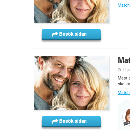
Match
Besök sidan
Mat
11 j
Mest e
ska lä
Match
Besök sidan