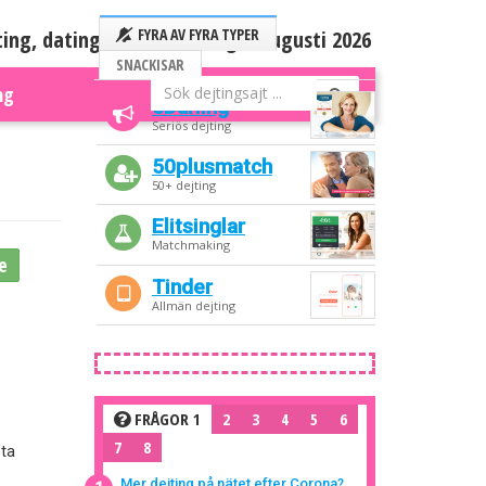
ting, dating och nätdejting – augusti 2026
FYRA AV FYRA TYPER
SNACKISAR
ng
eDarling
Seriös dejting
50plusmatch
50+ dejting
Elitsinglar
Matchmaking
e
Tinder
Allmän dejting
FRÅGOR 1
2
3
4
5
6
7
8
sta
Mer dejting på nätet efter Corona?