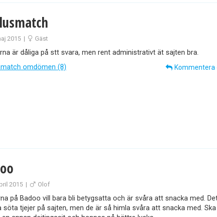
lusmatch
aj 2015
|
Gäst
na är dåliga på stt svara, men rent administrativt ät sajten bra.
smatch omdömen (8)
Kommentera
oo
pril 2015
|
Olof
na på Badoo vill bara bli betygsatta och är svåra att snacka med. Det
söta tjejer på sajten, men de är så himla svåra att snacka med. Sk