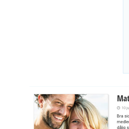
Mat
10 j
Bra si
medlem
dålig st