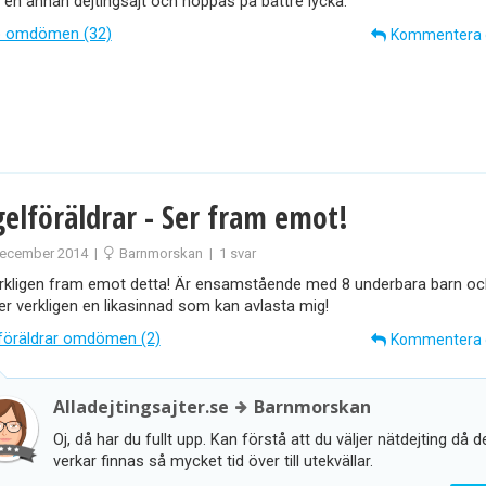
ll en annan dejtingsajt och hoppas på bättre lycka.
 omdömen (32)
Kommentera
gelföräldrar - Ser fram emot!
ecember 2014
|
Barnmorskan
|
1 svar
rkligen fram emot detta! Är ensamstående med 8 underbara barn oc
r verkligen en likasinnad som kan avlasta mig!
föräldrar omdömen (2)
Kommentera
Alladejtingsajter.se
Barnmorskan
Oj, då har du fullt upp. Kan förstå att du väljer nätdejting då d
verkar finnas så mycket tid över till utekvällar.