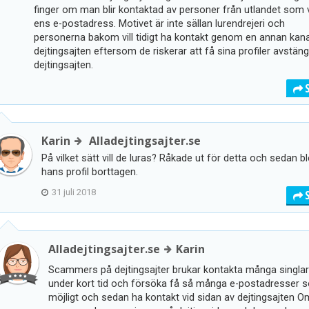
finger om man blir kontaktad av personer från utlandet som v
ens e-postadress. Motivet är inte sällan lurendrejeri och
personerna bakom vill tidigt ha kontakt genom en annan kana
dejtingsajten eftersom de riskerar att få sina profiler avstän
dejtingsajten.
Karin
Alladejtingsajter.se
På vilket sätt vill de luras? Råkade ut för detta och sedan b
hans profil borttagen.
31 juli 2018
Alladejtingsajter.se
Karin
Scammers på dejtingsajter brukar kontakta många singla
under kort tid och försöka få så många e-postadresser 
möjligt och sedan ha kontakt vid sidan av dejtingsajten O