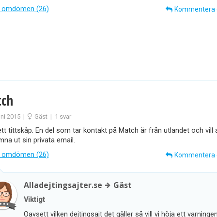
 omdömen (26)
Kommentera
ch
uni 2015
|
Gäst
|
1 svar
tt tittskåp. En del som tar kontakt på Match är från utlandet och vill
mna ut sin privata email.
 omdömen (26)
Kommentera
Alladejtingsajter.se
Gäst
Viktigt
Oavsett vilken dejtingsajt det gäller så vill vi höja ett varninge