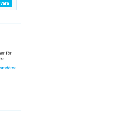
Svara
ar för
re.
 omdöme