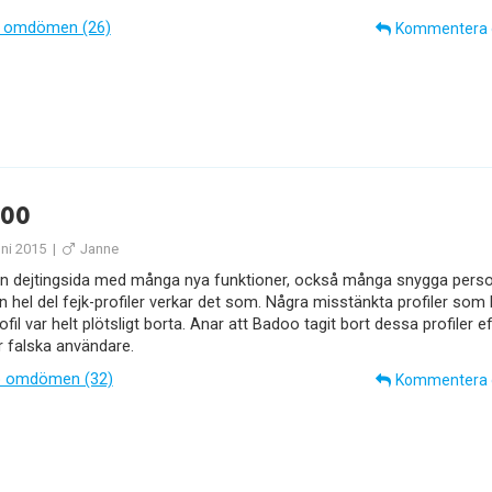
 omdömen (26)
Kommentera
oo
uni 2015
|
Janne
n dejtingsida med många nya funktioner, också många snygga perso
 hel del fejk-profiler verkar det som. Några misstänkta profiler som
ofil var helt plötsligt borta. Anar att Badoo tagit bort dessa profiler 
r falska användare.
 omdömen (32)
Kommentera