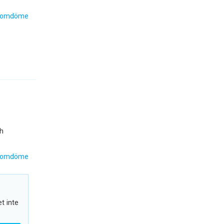
 omdöme
h
 omdöme
et inte