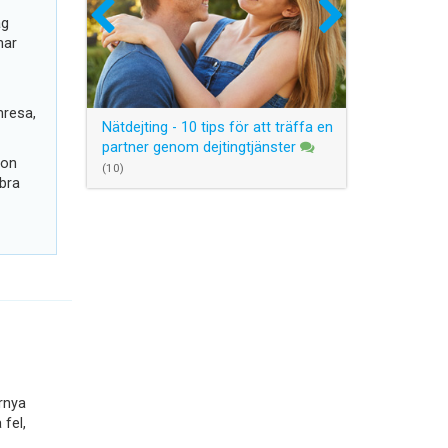
ag
mar
mresa,
Nätdejting - 10 tips för att träffa en
partner genom dejtingtjänster
gon
(10)
 bra
rnya
fel,