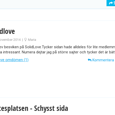
idlove
ovember 2014
|
Maria
ev besviken på SolidLove.Tycker sidan hade alldeles för lite medlemm
ra intressant. Numera dejtar jag på större sajter och tycker det är bätt
love omdömen (1)
Kommentera
esplatsen - Schysst sida