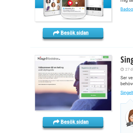
mig ti
Badoo
Besök sidan
Sin
27 d
Ser ve
behöve
Singel
Besök sidan