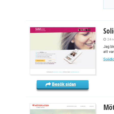
Sol
24 n
Jag bl
att va
Solid
Besök sidan
Möt