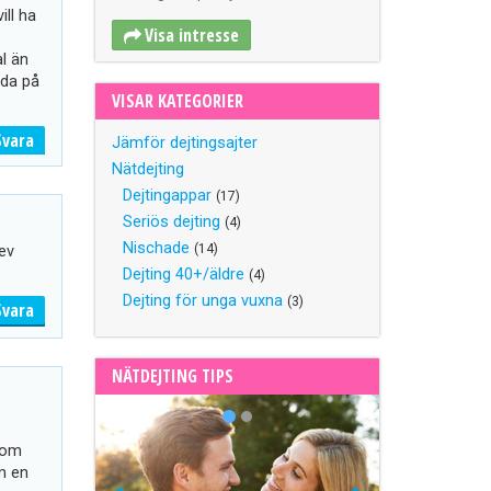
ill ha
Visa intresse
l än
gda på
VISAR KATEGORIER
Svara
Jämför dejtingsajter
Nätdejting
Dejtingappar
(17)
Seriös dejting
(4)
Nischade
(14)
lev
Dejting 40+/äldre
(4)
Dejting för unga vuxna
(3)
Svara
NÄTDEJTING TIPS
r
som
m en