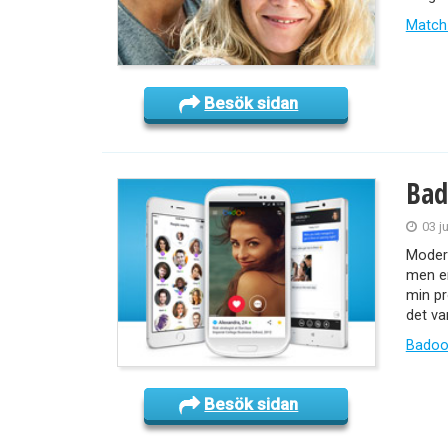
Match
Besök sidan
Bad
03 j
Moder
men en
min pr
det va
Badoo
Besök sidan