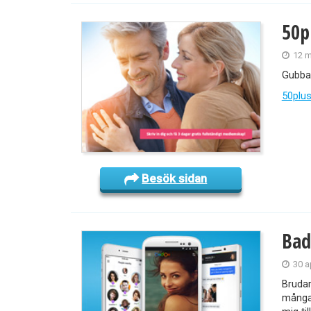
50p
12 m
Gubbar
50plu
Besök sidan
Bad
30 a
Brudar
många 