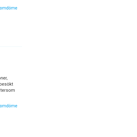
 omdöme
ner,
 besökt
eftersom
 omdöme