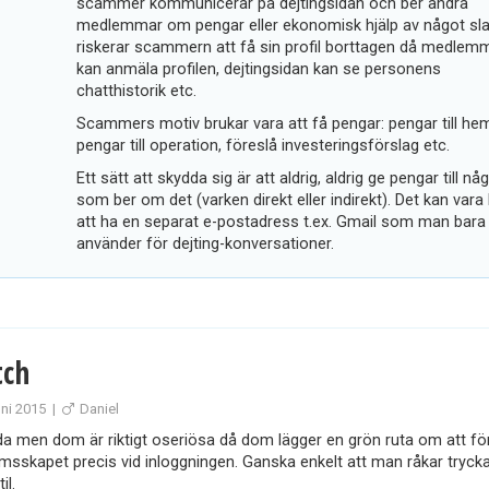
scammer kommunicerar på dejtingsidan och ber andra
medlemmar om pengar eller ekonomisk hjälp av något sl
riskerar scammern att få sin profil borttagen då medlem
kan anmäla profilen, dejtingsidan kan se personens
chatthistorik etc.
Scammers motiv brukar vara att få pengar: pengar till he
pengar till operation, föreslå investeringsförslag etc.
Ett sätt att skydda sig är att aldrig, aldrig ge pengar till nå
som ber om det (varken direkt eller indirekt). Det kan vara
att ha en separat e-postadress t.ex. Gmail som man bara
använder för dejting-konversationer.
ch
uni 2015
|
Daniel
da men dom är riktigt oseriösa då dom lägger en grön ruta om att fö
sskapet precis vid inloggningen. Ganska enkelt att man råkar trycka 
il.