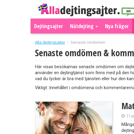
Dejtingsajter
Nätdejting
Nya frågor
Alla dejtingsajter
Senaste omdömen
Senaste omdömen & komm
Här visas besökarnas senaste omdömen om dejtingsa
använder en dejtingtjänst som finns med på den h
vad du tycker är bra med tjänsten eller hur den kan
Viktigt: Innehållet i omdömena och kommentarern
Mat
11 j
Många 
dejtin