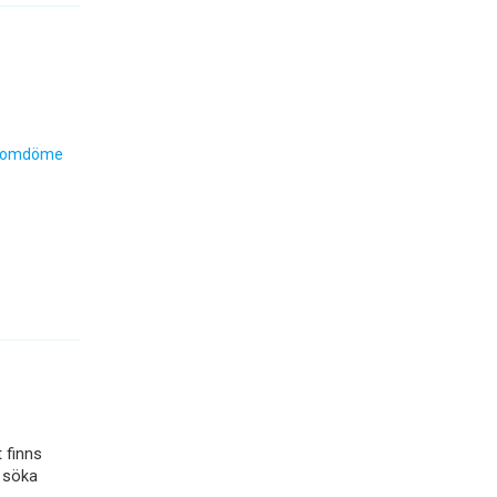
 omdöme
 finns
a söka