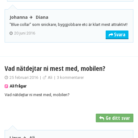
Johanna
Diana
"Blue collar" som snickare, byggjobbare etc är klart mest attraktivt!
20 juni 2016
Svara
Vad nätdejtar ni mest med, mobilen?
25 februari 2016
|
Ali
|
3 kommentarer
Ali frågar
Vad nätdejtar ni mest med, mobilen?
Ge ditt svar
Linus
Ali