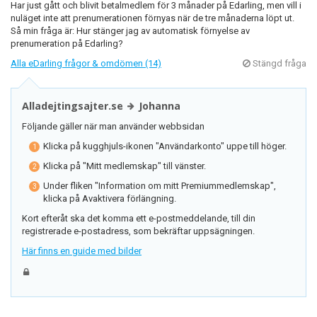
Har just gått och blivit betalmedlem för 3 månader på Edarling, men vill i
nuläget inte att prenumerationen förnyas när de tre månaderna löpt ut.
Så min fråga är: Hur stänger jag av automatisk förnyelse av
prenumeration på Edarling?
Alla eDarling frågor & omdömen (14)
Stängd fråga
Alladejtingsajter.se
Johanna
Följande gäller när man använder webbsidan
Klicka på kugghjuls-ikonen "Användarkonto" uppe till höger.
Klicka på "Mitt medlemskap" till vänster.
Under fliken "Information om mitt Premiummedlemskap",
klicka på Avaktivera förlängning.
Kort efteråt ska det komma ett e-postmeddelande, till din
registrerade e-postadress, som bekräftar uppsägningen.
Här finns en guide med bilder