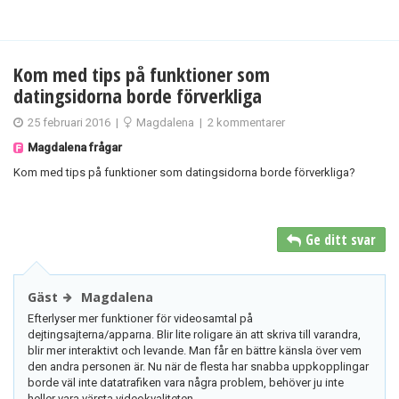
Kom med tips på funktioner som
datingsidorna borde förverkliga
25 februari 2016
|
Magdalena
|
2 kommentarer
Magdalena frågar
Kom med tips på funktioner som datingsidorna borde förverkliga?
Ge ditt svar
Gäst
Magdalena
Efterlyser mer funktioner för videosamtal på
dejtingsajterna/apparna. Blir lite roligare än att skriva till varandra,
blir mer interaktivt och levande. Man får en bättre känsla över vem
den andra personen är. Nu när de flesta har snabba uppkopplingar
borde väl inte datatrafiken vara några problem, behöver ju inte
heller vara värsta videokvaliteten.