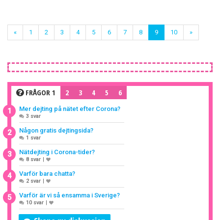
«
1
2
3
4
5
6
7
8
9
10
»
FRÅGOR 1
2
3
4
5
6
Mer dejting på nätet efter Corona?
1
3 svar
Någon gratis dejtingsida?
2
1 svar
Nätdejting i Corona-tider?
3
8 svar
|
Varför bara chatta?
4
2 svar
|
Varför är vi så ensamma i Sverige?
5
10 svar
|