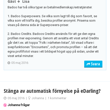
Gäst
Lisa
Badoo har två olika typer av betalmedlemskap/extratjänster.
1. Badoo Superpowers. Se vilka som lagt till dig som favorit, se
vilka som vill träffa dig, besöka profiler anonymt. Priserna som
visas på denna sida är Superpowers-priser.
2. Badoo Credits. Badoos Credits används för att ge den egna
profilen mer exponering. Genom att avsätta ett visst antal Credits
går det t.ex. att toppa "Folk i närheten-listan", bli visad oftare i
svepfunktionen "Encounters", och promota profilen – så att det
egna profilfotot visas i ett bildspel högst upp på sidan, under ett
visst antal minuter.
05 maj 2016
Svara
Stänga av automatisk förnyelse på eDarling?
05 maj 2016
|
Johanna
|
1 kommentar
Johanna frågar