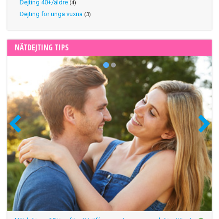
Dejting 40+/äldre
(4)
Dejting för unga vuxna
(3)
NÄTDEJTING TIPS