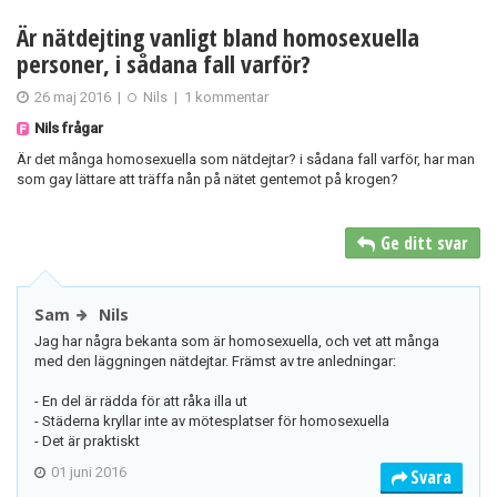
Är nätdejting vanligt bland homosexuella
personer, i sådana fall varför?
26 maj 2016
|
Nils
|
1 kommentar
Nils frågar
Är det många homosexuella som nätdejtar? i sådana fall varför, har man
som gay lättare att träffa nån på nätet gentemot på krogen?
Ge ditt svar
Sam
Nils
Jag har några bekanta som är homosexuella, och vet att många
med den läggningen nätdejtar. Främst av tre anledningar:
- En del är rädda för att råka illa ut
- Städerna kryllar inte av mötesplatser för homosexuella
- Det är praktiskt
01 juni 2016
Svara